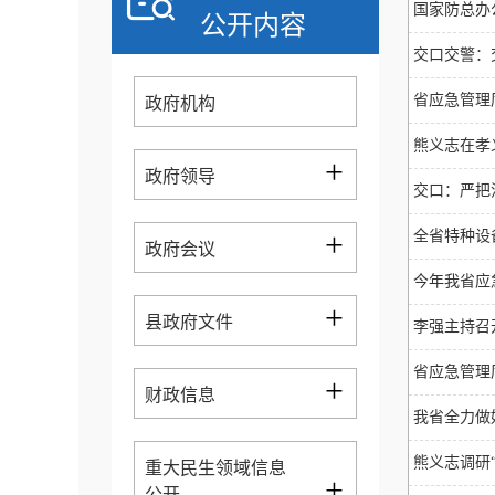
国家防总办
公开内容
交口交警：
省应急管理
政府机构
熊义志在孝
+
政府领导
交口：严把
+
全省特种设
政府会议
今年我省应
+
县政府文件
李强主持召
省应急管理
+
财政信息
我省全力做
熊义志调研
重大民生领域信息
+
公开