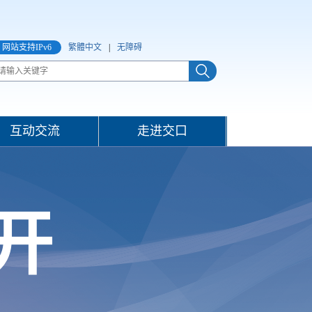
网站支持IPv6
繁體中文
|
无障碍
互动交流
走进交口
开