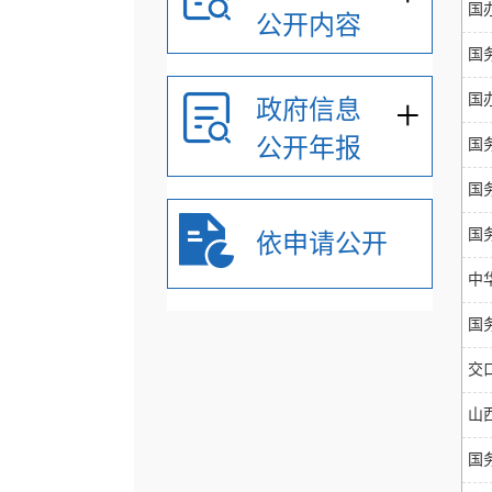
国
公开内容
国
+
国
政府信息
公开年报
国
国
国
依申请公开
中
国
交
山
国