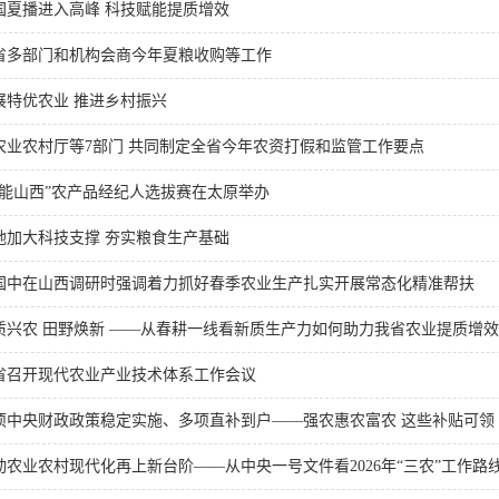
国夏播进入高峰 科技赋能提质增效
省多部门和机构会商今年夏粮收购等工作
展特优农业 推进乡村振兴
农业农村厅等7部门 共同制定全省今年农资打假和监管工作要点
技能山西”农产品经纪人选拔赛在太原举办
地加大科技支撑 夯实粮食生产基础
国中在山西调研时强调着力抓好春季农业生产扎实开展常态化精准帮扶
质兴农 田野焕新 ——从春耕一线看新质生产力如何助力我省农业提质增效
省召开现代农业产业技术体系工作会议
6项中央财政政策稳定实施、多项直补到户——强农惠农富农 这些补贴可领
动农业农村现代化再上新台阶——从中央一号文件看2026年“三农”工作路