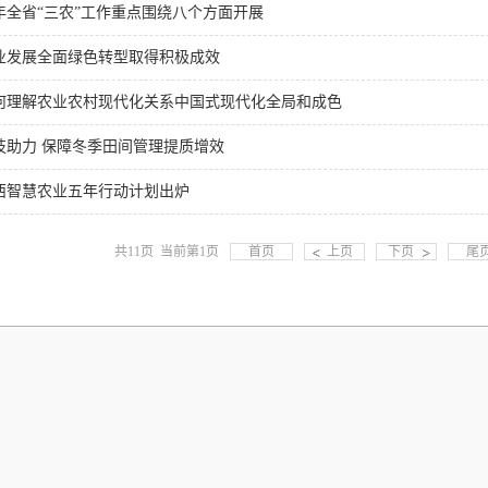
年全省“三农”工作重点围绕八个方面开展
业发展全面绿色转型取得积极成效
何理解农业农村现代化关系中国式现代化全局和成色
技助力 保障冬季田间管理提质增效
西智慧农业五年行动计划出炉
共11页 当前第1页
首页
上页
下页
尾