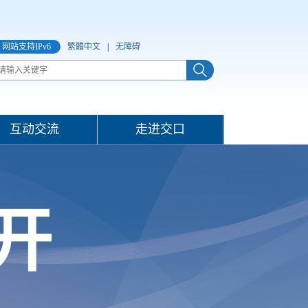
网站支持IPv6
繁體中文
|
无障碍
互动交流
走进交口
开