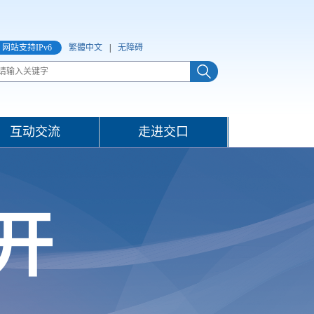
网站支持IPv6
繁體中文
|
无障碍
互动交流
走进交口
开