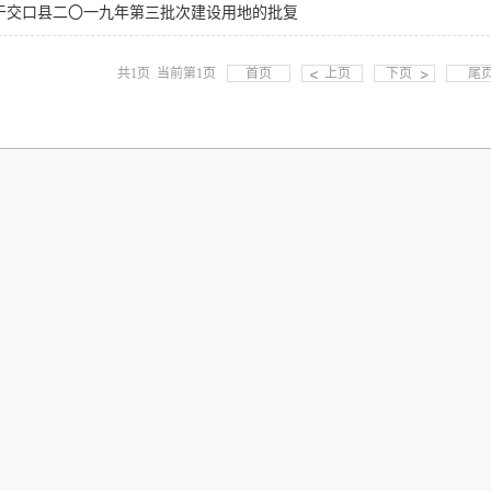
于交口县二〇一九年第三批次建设用地的批复
共1页 当前第1页
首页
上页
下页
尾