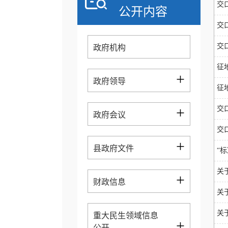
交
公开内容
交
交
政府机构
征
+
政府领导
征
+
交
政府会议
交
+
县政府文件
“
关
+
财政信息
关
关
重大民生领域信息
+
公开