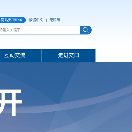
网站支持IPv6
繁體中文
|
无障碍
互动交流
走进交口
开