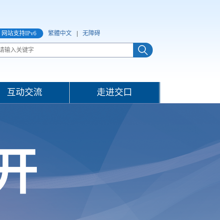
网站支持IPv6
繁體中文
|
无障碍
互动交流
走进交口
开