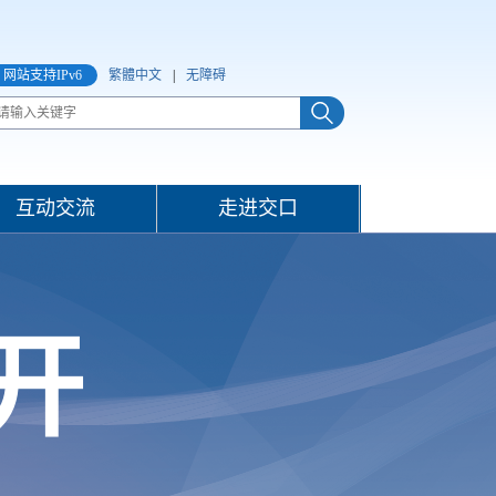
网站支持IPv6
繁體中文
|
无障碍
互动交流
走进交口
开