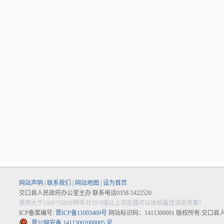
网站声明
|
联系我们
|
网站地图
|
设为首页
交口县人民政府办公室主办 联系电话0358-5422520
使用大于1366*768分辨率/IE10.0或以上浏览器可以体验最佳浏览效果！
ICP备案编号:
晋ICP备11003469号
网站标识码：1411300001 版权所有:交口
晋公网安备 14113002000005 号