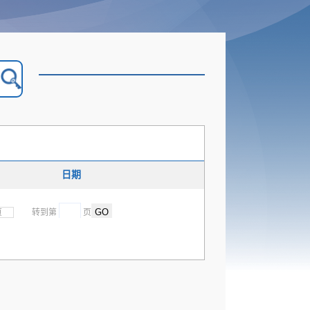
日期
页
转到第
页