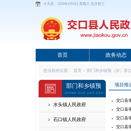
今天是：
2026年8月8日 星期六 五月初三
首页
政务动态
您当前的位置：
首页
>
部门和乡镇预（决）算
项目推
部门和乡镇预
（决）算公开
交口县项
水头镇人民政府
交口县项
交口县项
石口镇人民政府
交口县项