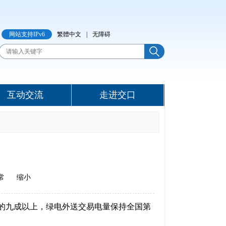
网站支持IPv6
繁體中文
|
无障碍
互动交流
走进交口
常
缩小
负荷的九成以上，绿电外送交易电量保持全国第