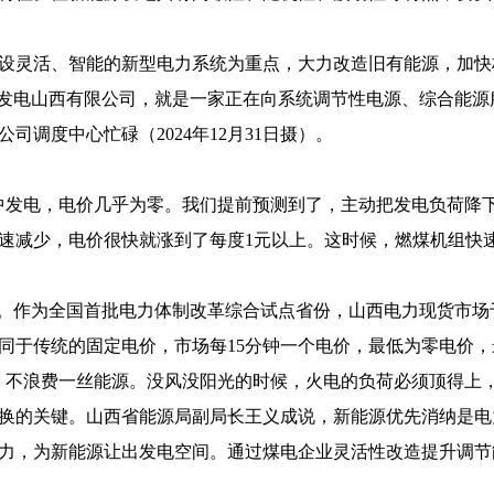
设灵活、智能的新型电力系统为重点，大力改造旧有能源，加快
塔山发电山西有限公司，就是一家正在向系统调节性电源、综合能
调度中心忙碌（2024年12月31日摄）。
集中发电，电价几乎为零。我们提前预测到了，主动把发电负荷降
速减少，电价很快就涨到了每度1元以上。这时候，燃煤机组快
。作为全国首批电力体制改革综合试点省份，山西电力现货市场于20
于传统的固定电价，市场每15分钟一个电价，最低为零电价，最
，不浪费一丝能源。没风没阳光的时候，火电的负荷必须顶得上
换的关键。山西省能源局副局长王义成说，新能源优先消纳是电
力，为新能源让出发电空间。通过煤电企业灵活性改造提升调节