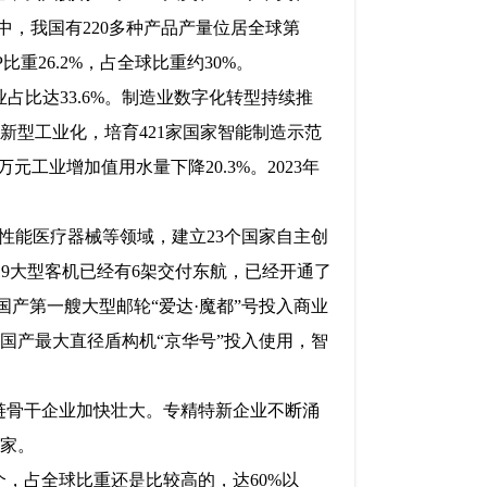
中，我国有220多种产品产量位居全球第
比重26.2%，占全球比重约30%。
占比达33.6%。制造业数字化转型持续推
能新型工业化，培育421家国家智能制造示范
元工业增加值用水量下降20.3%。2023年
性能医疗器械等领域，建立23个国家自主创
19大型客机已经有6架交付东航，已经开通了
国产第一艘大型邮轮“爱达·魔都”号投入商业
。国产最大直径盾构机“京华号”投入使用，智
业链骨干企业加快壮大。专精特新企业不断涌
7家。
个，占全球比重还是比较高的，达60%以