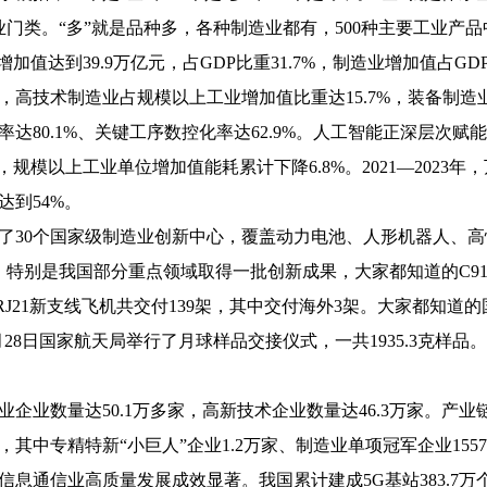
业门类。“多”就是品种多，各种制造业都有，500种主要工业产品
加值达到39.9万亿元，占GDP比重31.7%，制造业增加值占GDP
年，高技术制造业占规模以上工业增加值比重达15.7%，装备制造业
达80.1%、关键工序数控化率达62.9%。人工智能正深层次赋
模以上工业单位增加值能耗累计下降6.8%。2021—2023年，万
达到54%。
了30个国家级制造业创新中心，覆盖动力电池、人形机器人、高
。特别是我国部分重点领域取得一批创新成果，大家都知道的C9
J21新支线飞机共交付139架，其中交付海外3架。大家都知道的
28日国家航天局举行了月球样品交接仪式，一共1935.3克样品
企业数量达50.1万多家，高新技术企业数量达46.3万家。产
其中专精特新“小巨人”企业1.2万家、制造业单项冠军企业155
息通信业高质量发展成效显著。我国累计建成5G基站383.7万