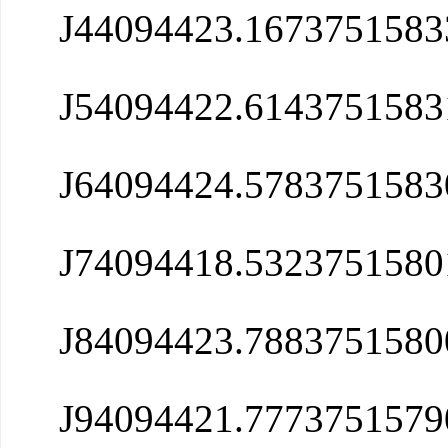
J4
4094423.1673751583
J5
4094422.614
3751583
J6
4094424.578
3751583
J7
4094418.532
3751580
J8
4094423.788
3751580
J9
4094421.777
3751579