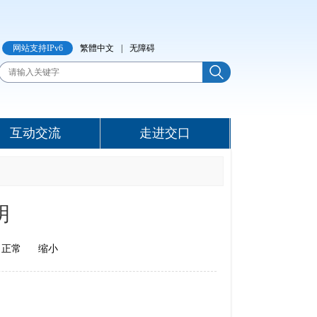
网站支持IPv6
繁體中文
|
无障碍
互动交流
走进交口
明
正常
缩小