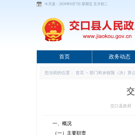
今天是：
2026年8月7日 星期五 五月初二
首页
政务动态
您当前的位置：
首页
>
部门和乡镇预（决）算
交
交口县政府 www
一、概况
（一）主要职责